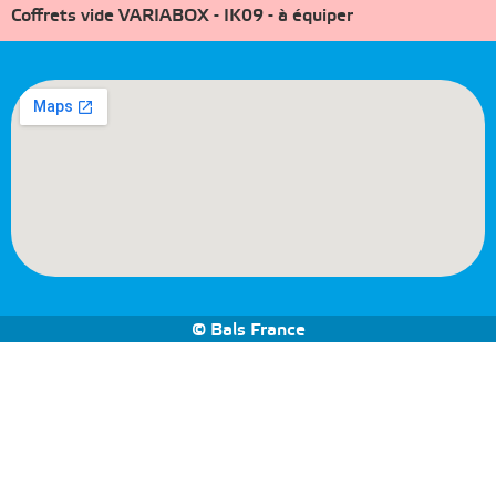
Coffrets vide VARIABOX - IK09 - à équiper
© Bals France